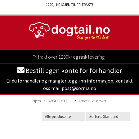
1200
,- KR IGJEN TIL FRI FRAKT!
Fri frakt over 1200kr og rask levering
Bestill egen konto for forhandler
Er du forhandler og mangler logg-inn informasjon, kontakt
oss mail post@sorma.no
Hjem
DAGLIG STELL
Apotek
Kraver