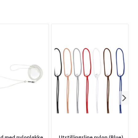
nd med nylonløkke
Utstillingsline nylon (Blue)