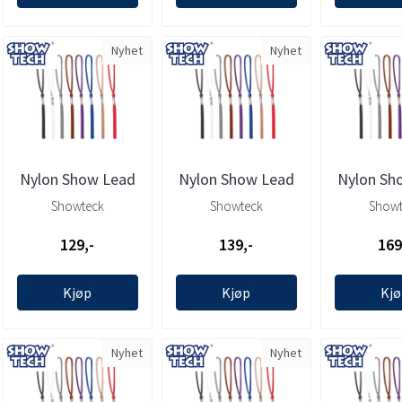
Nyhet
Nyhet
Nylon Show Lead
Nylon Show Lead
Nylon Sh
(Black) 0.3x87cm
(Black) 0.5x87cm
(Black) 
Showteck
Showteck
Showt
(max58cm), ...
(max58cm) , ...
(max58cm
129,-
139,-
169
Kjøp
Kjøp
Kj
Nyhet
Nyhet