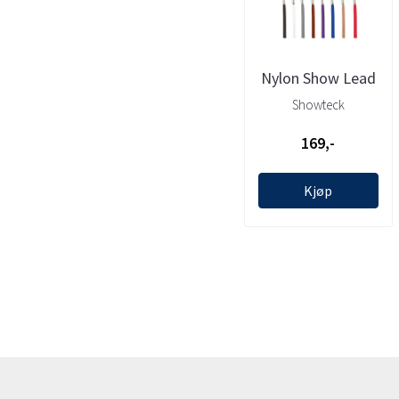
Nylon Show Lead
(Brown) 0.7x87cm
Showteck
(max58cm), ...
169,-
Kjøp