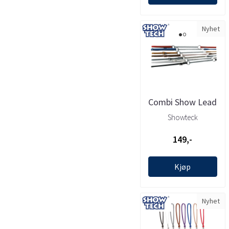
Nyhet
Combi Show Lead
(White) 0.7x(20-
Showteck
35cm)x96cm, ...
149,-
Kjøp
Nyhet