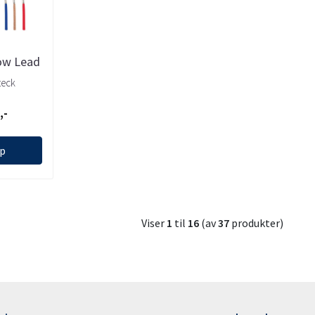
ow Lead
.7x87cm
eck
), ...
,-
øp
Viser
1
til
16
(av
37
produkter)