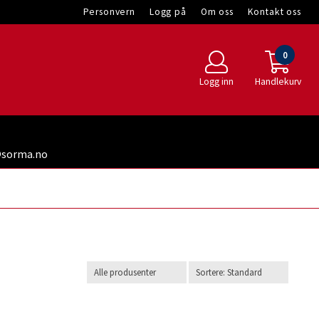
Personvern
Logg på
Om oss
Kontakt oss
0
Logg inn
Handlekurv
t@sorma.no