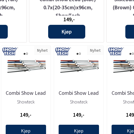
x96cm,
0.7x(20-35cm)x96cm,
(Brown) 
h
ShowTech
149,-
Kjøp
Nyhet
Nyhet
Combi Show Lead
Combi Show Lead
Combi Sh
(Blue) 0.7x(20-
(Brown) 0.7x(20-
(Grey) 0
Showteck
Showteck
Showt
35cm)x96cm, ...
35cm)x96cm, ...
35cm)x96
149,-
149,-
149
Kjøp
Kjøp
Kj