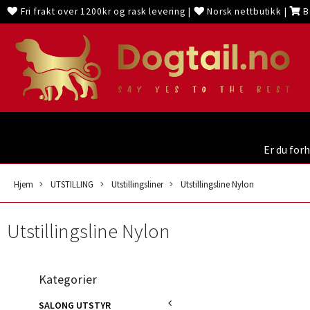
Fri frakt over 1200kr og rask levering
|
Norsk nettbutikk
|
B
Er du for
Hjem
UTSTILLING
Utstillingsliner
Utstillingsline Nylon
Utstillingsline Nylon
Kategorier
SALONG UTSTYR