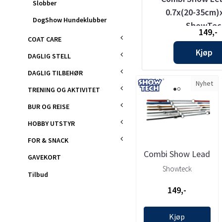
Slobber
,
med past clips 1,5mm x 92cm,
0.7x(20-35cm)
DogShow Hundeklubber
ShowT
ShowTec
129,-
149,-
COAT CARE
Kjøp
Kjøp
DAGLIG STELL
DAGLIG TILBEHØR
Nyhet
TRENING OG AKTIVITET
BUR OG REISE
HOBBY UTSTYR
FOR & SNACK
Combi Show Lead
GAVEKORT
(Black) 0.7x(20-
Showteck
Tilbud
35cm)x96cm, ...
149,-
Kjøp