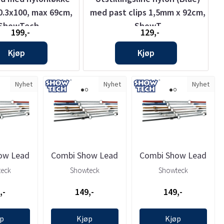
0.3x100, max 69cm,
med past clips 1,5mm x 92cm,
ShowTech
ShowT
199,-
129,-
Kjøp
Kjøp
Nyhet
Nyhet
Nyhet
ow Lead
Combi Show Lead
Combi Show Lead
.7x(20-
(Red) 0.7x(20-
(Tan) 0.7x(20-
eck
Showteck
Showteck
cm, ...
35cm)x96cm, ...
35cm)x96cm, ...
,-
149,-
149,-
øp
Kjøp
Kjøp