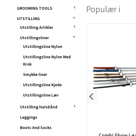
Populær i
GROOMING TOOLS
UTSTILLING
Utstilling Artikler
Utstillingsliner
Utstillingsline Nylon
Utstillingsline Nylon Med
Krok
Smykke liner
Utstillingsline Kjede
Utstillingsline Lær
Utstilling Halsbånd
Leggings
Boots And Socks
e
Utstillingsline nylon (White)
Combi Show Lea