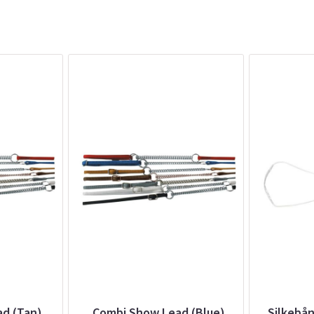
d (Tan)
Combi Show Lead (Blue)
Silkebå