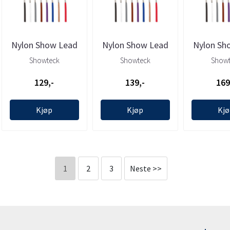
Nylon Show Lead
Nylon Show Lead
Nylon Sh
(Grey) 0.3x87cm
(Grey) 0.5x87cm
(Grey) 0
Showteck
Showteck
Showt
(max58cm), ...
(max58cm) , ...
(max58cm
129,-
139,-
169
Kjøp
Kjøp
Kj
1
2
3
Neste >>