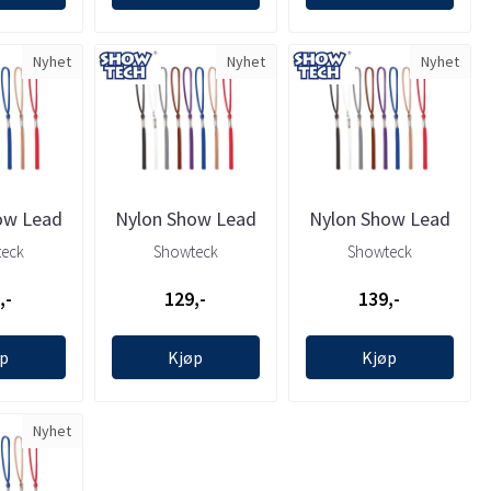
Nyhet
Nyhet
Nyhet
ow Lead
Nylon Show Lead
Nylon Show Lead
0.7x87cm
(Brown) 0.3x87cm
(Brown) 0.5x87cm
eck
Showteck
Showteck
), ...
(max58cm), ...
(max58cm) , ...
,-
129,-
139,-
øp
Kjøp
Kjøp
Nyhet