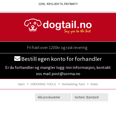
1200
,- KR IGJEN TIL FRI FRAKT!
Fri frakt over 1200kr og rask levering
Bestill egen konto for forhandler
Er du forhandler og mangler logg-inn informasjon, kontakt
oss mail post@sorma.no
Hjem
GROOMING TOOLS
Deshedding Tools
Raker