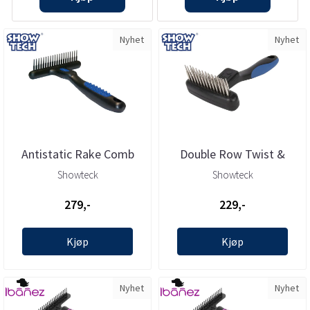
Nyhet
Nyhet
Antistatic Rake Comb
Double Row Twist &
Deshedding Tool, Show
Cling Rake 9cm
Showteck
Showteck
Tech
Dematting Comb, ...
279,-
229,-
Kjøp
Kjøp
Nyhet
Nyhet