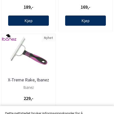
Tech
Tech
189,-
169,-
Kjøp
Kjøp
Nyhet
X-Treme Rake, Ibanez
Ibanez
229,-
Kjøp
Dette nettstedet bruker informasjonskapsler for å