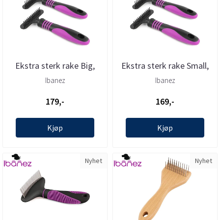
Ekstra sterk rake Big,
Ekstra sterk rake Small,
Ibanez
Ibanez
Ibanez
Ibanez
179,-
169,-
Kjøp
Kjøp
Nyhet
Nyhet