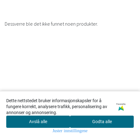
Dessverre ble det ikke funnet noen produkter.
Dette nettstedet bruker informasjonskapsler for å
Powered by
fungere korrekt, analysere trafikk, personalisering av
annonser og annonsering.
Avslå alle
Godta alle
0
Juster innstillingene
Hjem
Meny
Søk
Konto
Handlekur
v