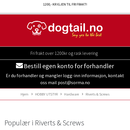
1200
,- KR IGJEN TIL FRI FRAKT!
Fri frakt over 1200kr og rask levering
Bestill egen konto for forhandler
Er du forhandler og mangler logg-inn informasjon, kontakt
oss mail post@sorma.no
Hjem
HOBBY UTSTYR
Hardware
Riverts & Screws
Populær i
Riverts & Screws