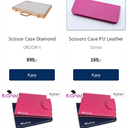
Scissor Case Diamond
Scissors Case PU Leather
Pattern White for 20
22x10x3cm, Sorma
GROOM-X
Sorma
sakser, ...
899,-
169,-
Kjøp
Kjøp
Nyhet
Nyhet