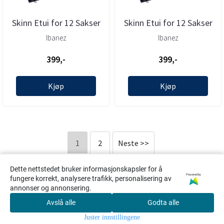
Skinn Etui for 12 Sakser
Skinn Etui for 12 Sakser
Blå, Ibanez
Rosa, Ibanez
Ibanez
Ibanez
399,-
399,-
Kjøp
Kjøp
1
2
Neste >>
Dette nettstedet bruker informasjonskapsler for å
Viser
1
til
16
(av
21
produkter)
Powered by
fungere korrekt, analysere trafikk, personalisering av
annonser og annonsering.
Avslå alle
Godta alle
0
Juster innstillingene
Hjem
Meny
Søk
Konto
Handlekur