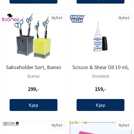
Nyhet
Nyhet
Sakseholder Sort, Ibanez
Scissor & Shear Oil 10 ml,
Show Tech
Ibanez
Showteck
299,-
159,-
Kjøp
Kjøp
Nyhet
Nyhet