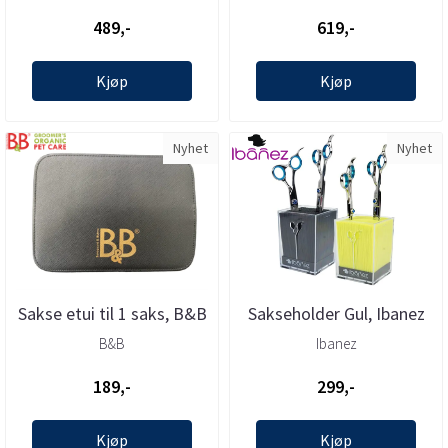
489,-
619,-
Kjøp
Kjøp
Nyhet
Nyhet
Sakse etui til 1 saks, B&B
Sakseholder Gul, Ibanez
B&B
Ibanez
189,-
299,-
Kjøp
Kjøp