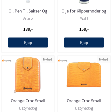
Oil Pen Til Sakser Og
Olje for Klipperhoder og
Skjær 4 ml, Artero
sakser 118ml, Wahl
Artero
Wahl
139,-
159,-
Kjøp
Kjøp
Nyhet
Nyhet
Orange Croc Small
Orange Croc Small
Scissor Case – 3 ...
Scissor Case – 6 ...
Dezynadog
Dezynadog