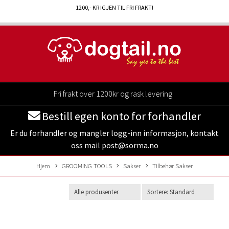
1200
,- KR IGJEN TIL FRI FRAKT!
Fri frakt over 1200kr og rask levering
Bestill egen konto for forhandler
Er du forhandler og mangler logg-inn informasjon, kontakt
oss mail post@sorma.no
Hjem
GROOMING TOOLS
Sakser
Tilbehør Sakser