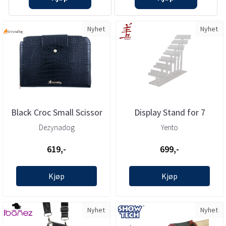
Nyhet
Nyhet
Black Croc Small Scissor
Display Stand for 7
Case – 6 Scissors, ...
Scissors, Yento
Dezynadog
Yento
619,-
699,-
Kjøp
Kjøp
Nyhet
Nyhet