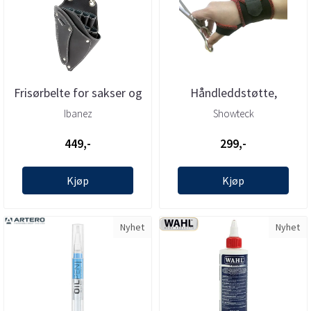
Frisørbelte for sakser og
Håndleddstøtte,
frisørutstyr, Ibanez
ShowTeck
Ibanez
Showteck
449,-
299,-
Kjøp
Kjøp
Nyhet
Nyhet