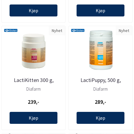
Kjøp
Kjøp
Nyhet
Nyhet
LactiKitten 300 g,
LactiPuppy, 500 g,
Diafarm
Diafarm
Diafarm
Diafarm
239,-
289,-
Kjøp
Kjøp