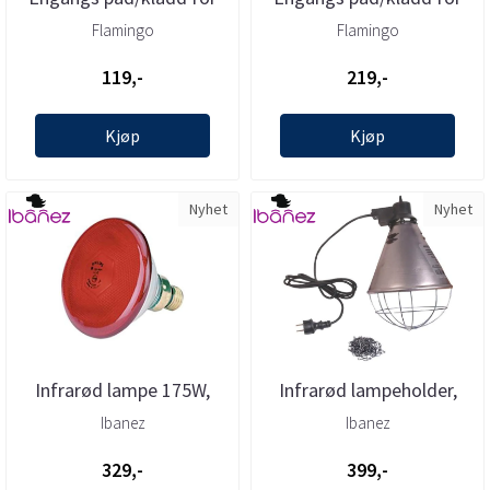
hunder (60x40cm) 10 stk,
hunder (60x40cm) 20 stk
Flamingo
Flamingo
...
...
119,-
219,-
Kjøp
Kjøp
Nyhet
Nyhet
Infrarød lampe 175W,
Infrarød lampeholder,
Ibanez
Varmelampe, Ibanez
Ibanez
Ibanez
329,-
399,-