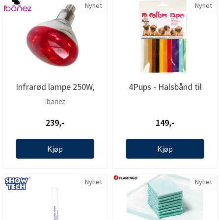
Nyhet
Nyhet
Infrarød lampe 250W,
4Pups - Halsbånd til
Ibanez
valpekull 12stk
Ibanez
239,-
149,-
Kjøp
Kjøp
Nyhet
Nyhet