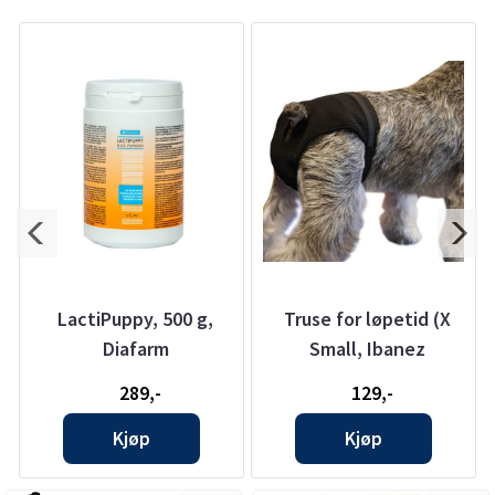
z
LactiPuppy, 500 g,
Truse for løpetid (X
Diafarm
Small, Ibanez
289,-
129,-
Kjøp
Kjøp