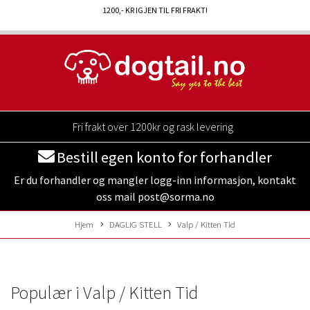
1200
,- KR IGJEN TIL FRI FRAKT!
Fri frakt over 1200kr og rask levering
Bestill egen konto for forhandler
Er du forhandler og mangler logg-inn informasjon, kontakt
oss mail post@sorma.no
Hjem
DAGLIG STELL
Valp / Kitten Tid
Populær i
Valp / Kitten Tid