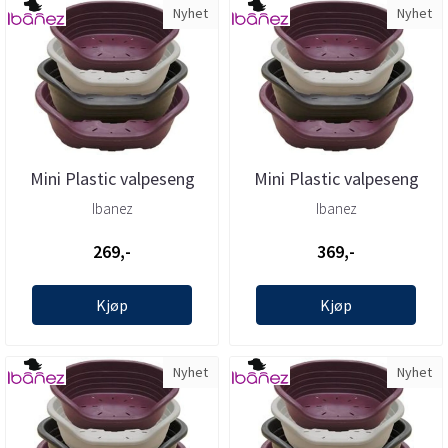
Nyhet
Nyhet
Mini Plastic valpeseng
Mini Plastic valpeseng
61,5x45x21cm, Ibanez
70,5x52x23cm, Ibanez
Ibanez
Ibanez
269,-
369,-
Kjøp
Kjøp
Nyhet
Nyhet