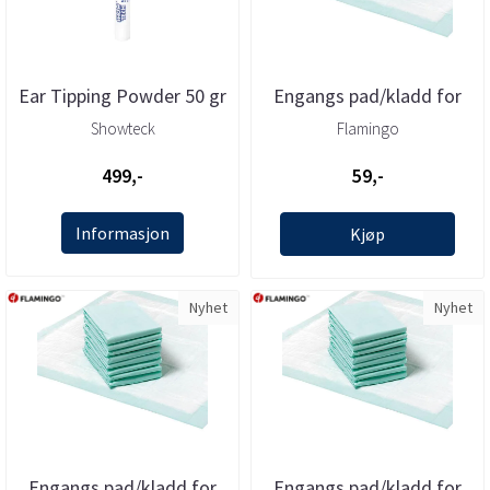
Ear Tipping Powder 50 gr
Engangs pad/kladd for
(ØreLim), Show Tech
hunder (45x35cm) 10 stk,
Showteck
Flamingo
...
499,-
59,-
Informasjon
Kjøp
Nyhet
Nyhet
Engangs pad/kladd for
Engangs pad/kladd for