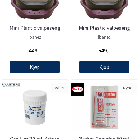
Mini Plastic valpeseng
Mini Plastic valpeseng
82x59,5x25cm, Ibanez
93,5x68x28cm, Ibanez
Ibanez
Ibanez
449,-
549,-
Kjøp
Kjøp
Nyhet
Nyhet
Øre Lim 30 ml, Artero
Ørelim Copydex 50 ml.