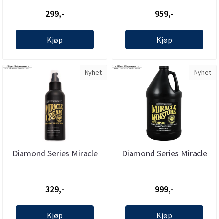
Dezynadog
299,-
959,-
Kjøp
Kjøp
Nyhet
Nyhet
Diamond Series Miracle
Diamond Series Miracle
Cream 118ml, Chris ...
Moisture Conditioner 3.8
l ...
329,-
999,-
Kjøp
Kjøp