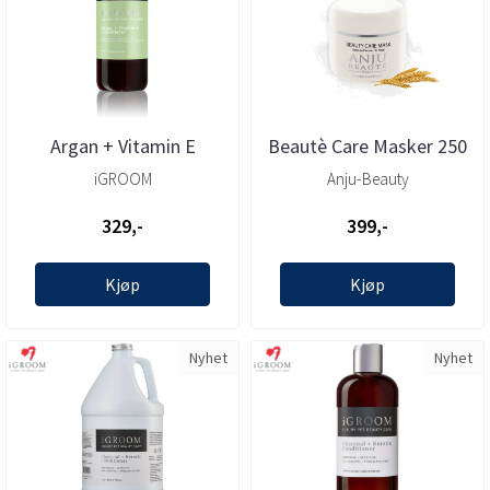
Argan + Vitamin E
Beautè Care Masker 250
Conditioner 473 ml,
gram, Anju-Beautè
iGROOM
Anju-Beauty
iGROOM
329,-
399,-
Kjøp
Kjøp
Nyhet
Nyhet