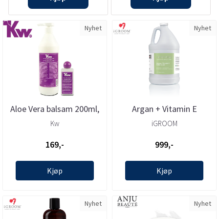
Nyhet
Nyhet
Aloe Vera balsam 200ml,
Argan + Vitamin E
Kw
Conditioner 3,8l, iGROOM
Kw
iGROOM
169,-
999,-
Kjøp
Kjøp
Nyhet
Nyhet