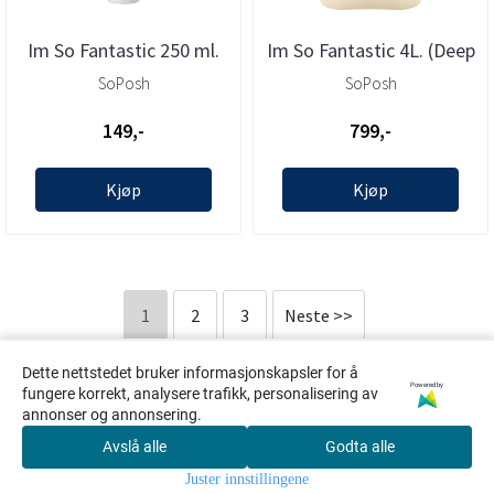
Im So Fantastic 250 ml.
Im So Fantastic 4L. (Deep
(Deep Moisturizing ...
Moisturizing ...
SoPosh
SoPosh
149,-
799,-
Kjøp
Kjøp
1
2
3
Neste >>
Dette nettstedet bruker informasjonskapsler for å
Viser
1
til
16
(av
34
produkter)
Powered by
fungere korrekt, analysere trafikk, personalisering av
annonser og annonsering.
Avslå alle
Godta alle
0
Juster innstillingene
Hjem
Meny
Søk
Konto
Handlekur