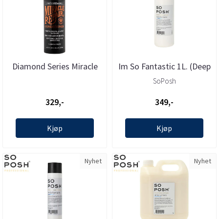
Diamond Series Miracle
Im So Fantastic 1L. (Deep
Rep. Conditioner 473 ml.
Moisturizing ...
SoPosh
...
329,-
349,-
Kjøp
Kjøp
Nyhet
Nyhet