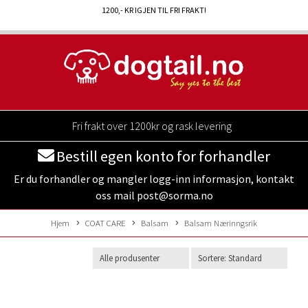
1200
,- KR IGJEN TIL FRI FRAKT!
Fri frakt over 1200kr og rask levering
Bestill egen konto for forhandler
Er du forhandler og mangler logg-inn informasjon, kontakt
oss mail post@sorma.no
Hjem
COAT CARE
Balsam
Balsam Nærinngsrik