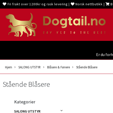
Fri frakt over 1200kr og rask levering
|
Norsk nettbutikk
|
B
Er du for
Hjem
SALONG UTSTYR
Blåsere & Fønere
Stående Blåsere
Stående Blåsere
Kategorier
SALONG UTSTYR