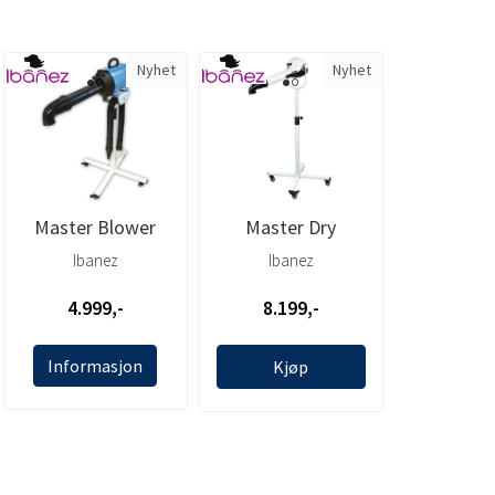
Nyhet
Nyhet
Master Blower
Master Dry
hundeblåser
Hundeblåser,
Ibanez
Ibanez
2200W m/ stativ
Ibanez
4.999,-
8.199,-
og rør, ...
Informasjon
Kjøp