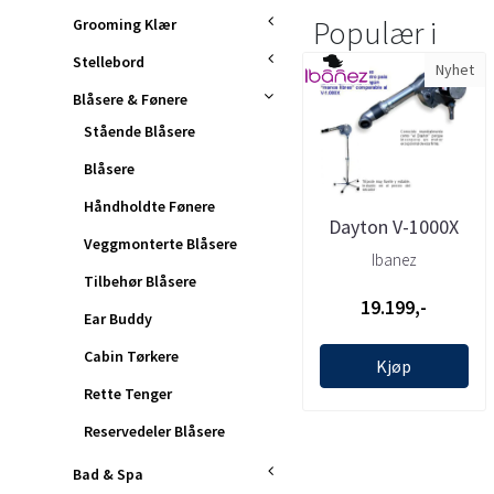
Populær i
Grooming Klær
Stellebord
Nyhet
Blåsere & Fønere
Stående Blåsere
Blåsere
Håndholdte Fønere
Dayton V-1000X
Veggmonterte Blåsere
Hundeblåser,
Ibanez
Tilbehør Blåsere
Ibanez
19.199,-
Ear Buddy
Cabin Tørkere
Kjøp
Rette Tenger
Reservedeler Blåsere
Bad & Spa