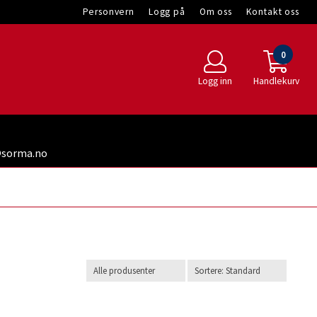
Personvern
Logg på
Om oss
Kontakt oss
0
Logg inn
Handlekurv
t@sorma.no